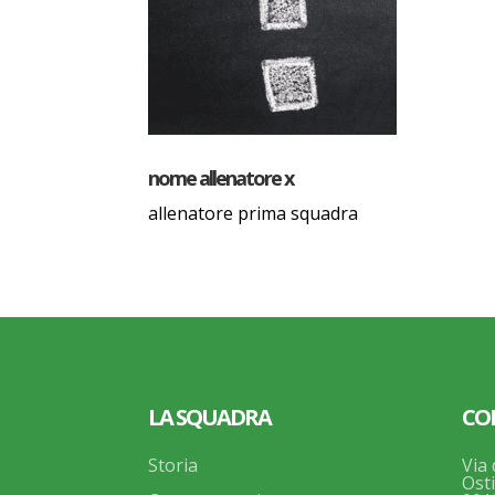
nome allenatore x
allenatore prima squadra
LA SQUADRA
CO
Storia
Via 
Osti