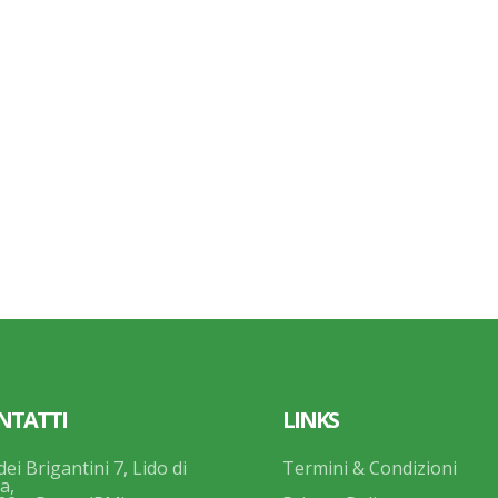
NTATTI
LINKS
dei Brigantini 7, Lido di
Termini & Condizioni
a,