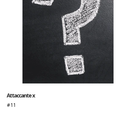
Attaccante x
#11