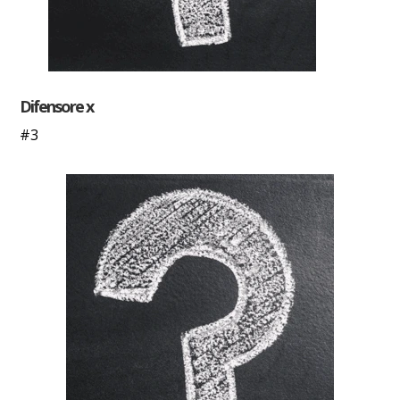
Difensore x
#3