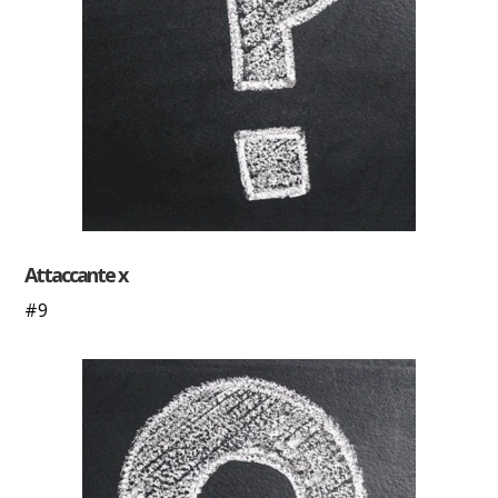
Attaccante x
#9