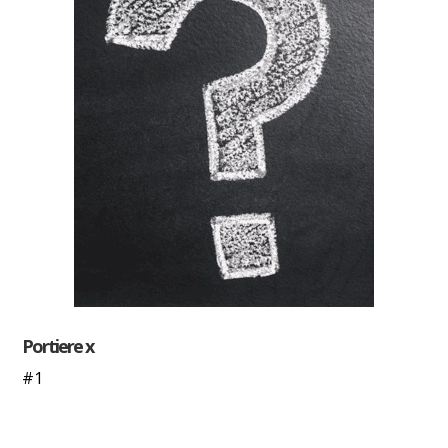
Portiere x
#1